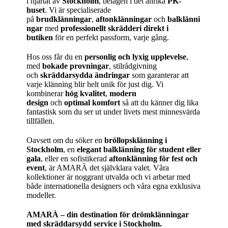
i hjärtat av
Stockholm
, belägen i det anrika
PK-
huset
. Vi är specialiserade
på
brudklänningar
,
aftonklänningar
och
balklänni
ngar
med
professionellt skrädderi direkt i
butiken
för en perfekt passform, varje gång.
Hos oss får du en
personlig och lyxig upplevelse
,
med
bokade provningar
, stilrådgivning
och
skräddarsydda ändringar
som garanterar att
varje klänning blir helt unik för just dig. Vi
kombinerar
hög kvalitet
,
modern
design
och
optimal komfort
så att du känner dig lika
fantastisk som du ser ut under livets mest minnesvärda
tillfällen.
Oavsett om du söker en
bröllopsklänning i
Stockholm
, en
elegant balklänning för student eller
gala
, eller en sofistikerad
aftonklänning för fest och
event
, är AMARÀ det självklara valet. Våra
kollektioner är noggrant utvalda och vi arbetar med
både internationella designers och våra egna exklusiva
modeller.
AMARÀ – din destination för drömklänningar
med skräddarsydd service i Stockholm.